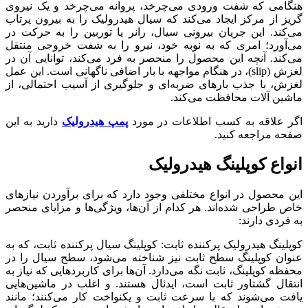
هنگامی که شفت ورودی می‌چرخد، پروانه می‌چرخد ​​و یک نیروی
گریز از مرکز ایجاد می‌کند که سیال هیدرولیک را به بیرون پرتاب
می‌کند. این جریان بیرونی سیال، رانر یا توربین را به حرکت در
می‌آورد؛ امری که به نوبه خود، نیرو را به شفت خروجی منتقل
می‌کند. آنچه این محصول را منحصر به فرد می‌کند، توانایی آن در
لغزش (slip)، در هنگام مواجهه با بار اضافی ناگهانی است. این عمل
لغزش، با جذب بارهای ضربه‌ای و جلوگیری از آسیب احتمالی، از
ماشین آلات محافظت می‌کند.
اگر علاقه به کسب اطلاعات در مورد
پمپ هیدرولیک
دارید به این
صفحه مراجعه کنید.
انواع کوپلینگ هیدرولیک
این محصول در انواع مختلفی وجود دارد که برای برآوردن نیازهای
خاص طراحی شده‌اند. هر کدام از آن‌ها، ویژگی‌ها و مزایای منحصر
به فردی دارند:
کوپلینگ هیدرولیک پرکننده ثابت: کوپلینگ سیال پرکننده ثابت، که به
عنوان کوپلینگ سطح ثابت نیز شناخته می‌شود، سطح سیال را در
محفظه کوپلینگ، ثابت نگه می‌دارد. آن‌ها برای کاربردهایی که نیاز به
انتقال گشتاور ثابت است، ایدئال هستند. و اغلب در ماشین‌هایی
یافت می‌شوند که با سرعت ثابت و یکنواخت کار می‌کنند؛ مانند