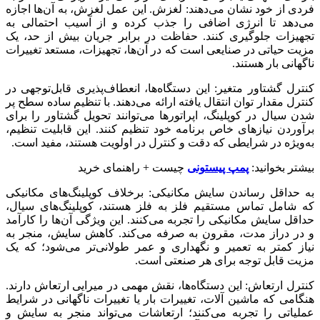
فردی از خود نشان می‌دهند: لغزش. این عمل لغزش، به آن‌ها اجازه
می‌دهد تا انرژی اضافی را جذب کرده و از آسیب احتمالی به
تجهیزات جلوگیری کنند. حفاظت در برابر جریان بیش از حد، یک
مزیت حیاتی در صنایعی است که در آن‌ها، تجهیزات، مستعد تغییرات
ناگهانی بار هستند.
کنترل گشتاور متغیر: این دستگاه‌ها، انعطاف‌پذیری قابل‌توجهی در
کنترل مقدار توان انتقال یافته ارائه می‌دهند. با تنظیم ساده سطح پر
شدن سیال در کوپلینگ، اپراتورها می‌توانند تحویل گشتاور را برای
برآوردن نیازهای خاص برنامه خود تنظیم کنند. این قابلیت تنظیم،
به‌ویژه در شرایطی که دقت و کنترل در اولویت هستند، مفید است.
بیشتر بخوانید:
پمپ پیستونی
چیست + راهنمای خرید
به حداقل رساندن سایش مکانیکی: برخلاف کوپلینگ‌های مکانیکی
که شامل تماس مستقیم فلز به فلز هستند، کوپلینگ‌های سیال،
حداقل سایش مکانیکی را تجربه می‌کنند. این ویژگی آن‌ها را کارآمد
و در دراز مدت، مقرون به صرفه می‌کند. کاهش سایش، منجر به
نیاز کمتر به تعمیر و نگهداری و عمر طولانی‌تر می‌شود؛ که یک
مزیت قابل توجه برای هر صنعتی است.
کنترل ارتعاش: این دستگاه‌ها، نقش مهمی در میرایی ارتعاش دارند.
هنگامی که ماشین آلات، تغییرات بار یا تغییرات ناگهانی در شرایط
عملیاتی را تجربه می‌کنند؛ ارتعاشات می‌تواند منجر به سایش و