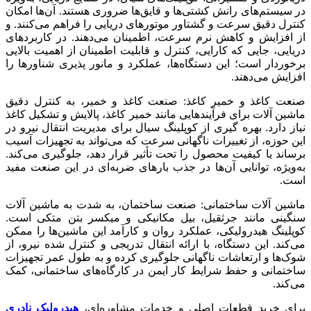
در سیستم‌های رانش کشتی‌ها و قایق‌ها ضروری هستند. آن‌ها امکان
کنترل دقیق سرعت و گشتاور موتورهای دریایی را فراهم می‌کنند. و
از افزایش و کاهش نرم سرعت، اطمینان می‌دهند. در کاربردهای
دریایی، جایی که کارایی، کنترل و قابلیت اطمینان از اهمیت بالایی
برخوردار است؛ این دستگاه‌ها، عملکرد و مانور پذیری شناورها را
افزایش می‌دهند.
صنعت کاغذ و خمیر کاغذ: صنعت کاغذ و خمیر، به کنترل دقیق
ماشین آلات برای فرآیندهایی مانند خمیر کاغذ، پالایش و تشکیل کاغذ
نیاز دارد. بهره گیری از کوپلینگ سیال برای مدیریت انتقال نیرو در
این حوزه، از تغییرات ناگهانی سرعت که می‌تواند به تجهیزات آسیب
برساند یا کیفیت محصول را تحت تأثیر قرار دهد، جلوگیری می‌کند.
به‌ویژه، توانایی آن‌ها در جذب بارهای ضربه‌ای در این صنعت مفید
است.
ماشین آلات ساختمانی: صنعت ساختمان، به شدت به ماشین آلات
سنگینی مانند جرثقیل، بیل مکانیکی و میکسر بتن متکی است.
کوپلینگ هیدرولیکی، عملکرد روان و کارآمد این ماشین‌ها را ممکن
می‌کند. این دستگاه، با ارائه انتقال تدریجی و کنترل شده نیرو، از
شوک‌ها و ارتعاشات ناگهانی جلوگیری کرده و به طول عمر تجهیزات
ساختمانی و حفظ شرایط کار ایمن در کارگاه‌های ساختمانی، کمک
می‌کند.
برای خرید قطعات اصلی و خدمات مشاوره‌ای،
هیدرولیک نادری