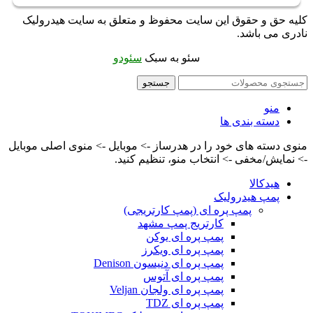
کلیه حق و حقوق این سایت محفوظ و متعلق به سایت هیدرولیک
نادری می باشد.
سئو به سبک
سئودو
جستجو
منو
دسته بندی ها
منوی دسته های خود را در هدرساز -> موبایل -> منوی اصلی موبایل
-> نمایش/مخفی -> انتخاب منو، تنظیم کنید.
هیدکالا
پمپ هیدرولیک
پمپ پره ای (پمپ کارتریجی)
کارتریج پمپ مشهد
پمپ پره ای یوکن
پمپ پره ای ویکرز
پمپ پره ای دنیسون Denison
پمپ پره ای آتوس
پمپ پره ای ولجان Veljan
پمپ پره ای TDZ