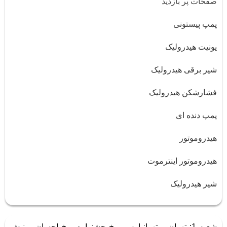
صفحات پر بازدید
پمپ پیستونی
یونیت هیدرولیک
شیر برقی هیدرولیک
فشارشکن هیدرولیک
پمپ دنده ای
هیدروموتور
هیدروموتور اینترموت
شیر هیدرولیک
شعبه 1: تهران – تهرانپارس – خ جشنواره – خ احسان – نبش