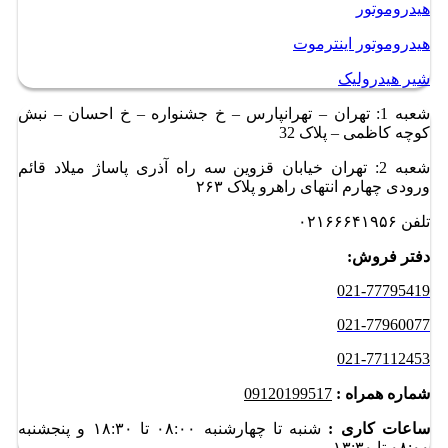
هیدروموتور
هیدروموتور اینترموت
شیر هیدرولیک
شعبه 1: تهران – تهرانپارس – خ جشنواره – خ احسان – نبش
کوچه کاظمی – پلاک 32
شعبه 2: تهران خیابان قزوین سه راه آذری پاساژ میلاد قائم
ورودی چهارم انتهای راهرو پلاک ۲۶۳
تلفن ۰۲۱۶۶۶۴۱۹۵۶
دفتر فروش:
021-77795419
021-77960077
021-77112453
شماره همراه :
09120199517
ساعات کاری :
شنبه تا چهارشنبه ۰۸:۰۰ تا ۱۸:۳۰ و
پنجشنبه
۰۸:۰۰ تا ۱۳:۳۰