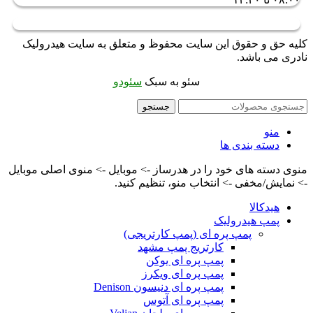
کلیه حق و حقوق این سایت محفوظ و متعلق به سایت هیدرولیک
نادری می باشد.
سئو به سبک
سئودو
جستجو
منو
دسته بندی ها
منوی دسته های خود را در هدرساز -> موبایل -> منوی اصلی موبایل
-> نمایش/مخفی -> انتخاب منو، تنظیم کنید.
هیدکالا
پمپ هیدرولیک
پمپ پره ای (پمپ کارتریجی)
کارتریج پمپ مشهد
پمپ پره ای یوکن
پمپ پره ای ویکرز
پمپ پره ای دنیسون Denison
پمپ پره ای آتوس