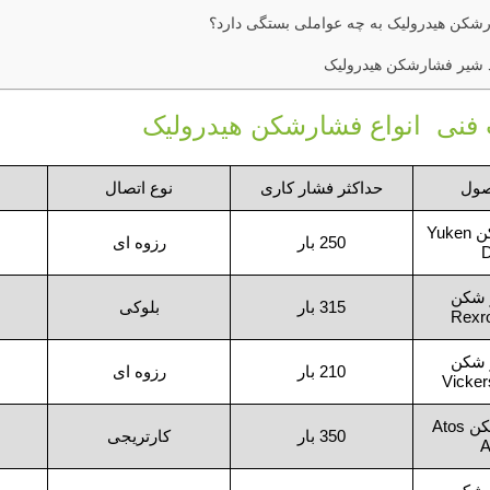
شکن هیدرولیک به چه عواملی بستگی دارد؟
 شیر فشارشکن هیدرولیک
نی انواع فشارشکن هیدرولیک
صول
حداکثر فشار کاری
نوع اتصال
شیر فشار شکن Yuken
250 بار
رزوه‌ ای
 شکن
315 بار
بلوکی
Rexr
 شکن
210 بار
رزوه‌ ای
Vicke
شیر فشار شکن Atos
350 بار
کارتریجی