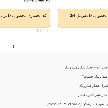
DUPLOMATIC
 محصول :
D-دس.بل-3/4
کد انحصاری محصول :
D-بر.بل-1.1/4
→
2
1
ی انواع فشارشکن هیدرولیک
هیدرولیک چیست؟
کنترل فشار هیدرولیک
تار شیر کنترل فشار
شارشکن (Pressure Relief Valve)