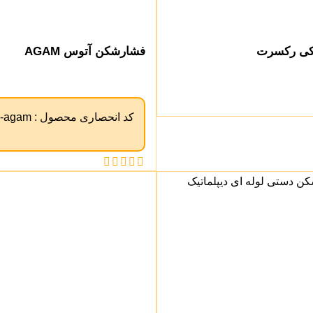
وکی رکسرت
فشارشکن آتوس AGAM
کد انحصاری محصول :
s-agam