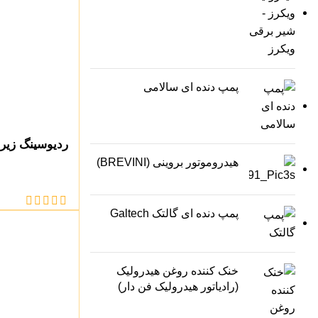
پمپ دنده ای سالامی
ردیوسینگ زیر
هیدروموتور بروینی (BREVINI)
پمپ دنده ای گالتک Galtech
خنک کننده روغن هیدرولیک
(رادیاتور هیدرولیک فن دار)