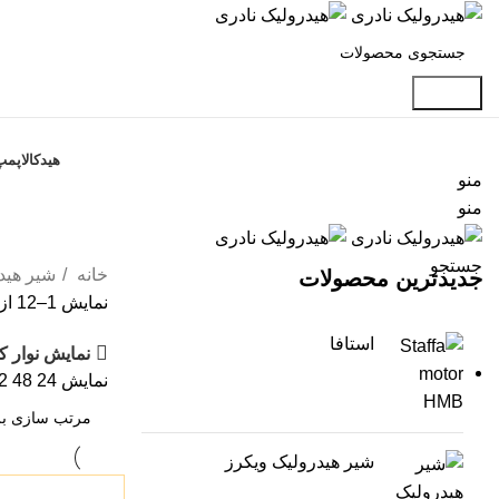
جستجو
دسته بندی محصولات
هیدکالا
پمپ
منو
منو
ف
جستجو
خانه
شیر هید
جدیدترین محصولات
نمایش 1–12 از 13 نتیجه
استافا
نمایش نوار ک
نمایش
24
48
2
شیر هیدرولیک ویکرز