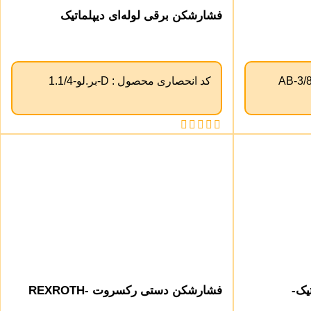
فشارشکن برقی لوله‌ای دیپلماتیک
کد انحصاری محصول :
D-بر.لو-1.1/4
یک-
فشارشکن دستی رکسروت -REXROTH