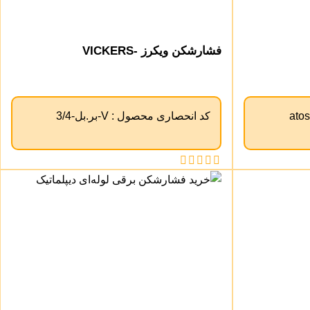
فشارشکن ویکرز -VICKERS
ato
کد انحصاری محصول :
V-بر.بل-3/4