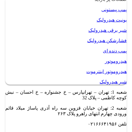
پمپ پیستونی
یونیت هیدرولیک
شیر برقی هیدرولیک
فشارشکن هیدرولیک
پمپ دنده ای
هیدروموتور
هیدروموتور اینترموت
شیر هیدرولیک
شعبه 1: تهران – تهرانپارس – خ جشنواره – خ احسان – نبش
کوچه کاظمی – پلاک 32
شعبه 2: تهران خیابان قزوین سه راه آذری پاساژ میلاد قائم
ورودی چهارم انتهای راهرو پلاک ۲۶۳
تلفن ۰۲۱۶۶۶۴۱۹۵۶