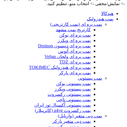
-> نمایش/مخفی -> انتخاب منو، تنظیم کنید.
هیدکالا
پمپ هیدرولیک
پمپ پره ای (پمپ کارتریجی)
کارتریج پمپ مشهد
پمپ پره ای یوکن
پمپ پره ای ویکرز
پمپ پره ای دنیسون Denison
پمپ پره ای آتوس
پمپ پره ای ولجان Veljan
پمپ پره ای TDZ
پمپ پره ای هیدرولیک TOKIMEC
پمپ پره ای پارکر
پمپ پیستونی
پمپ پیستونی یوکن
پمپ پیستونی ویکرز
پمپ پیستونی رکسروت
پمپ پیستونی ناچی
پمپ پیستونی آکسیال توز ایران
پمپ رکسروت a4vg (کاترپیلار)
پمپ دبی متغیر (واریابل)
پمپ دبی متغیر پارکر
پمپ پیستونی رکسروت