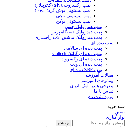
پمپ رکسروت a4vg (کاترپیلار)
پمپ پیستونی بوش گرد(bosch)
پمپ پیستونی ناچی
پمپ پیستونی یوکن
پمپ هیدرولیک چینی
پمپ هیدرولیک دستگاه پرس
پمپ هیدرولیک ماشین آلات راهسازی
پمپ دنده ای
پمپ دنده ای سالامی
پمپ دنده ای گالتک Galtech
پمپ دنده ای رکسروت
پمپ دنده ای ویت
پمپ ZBF دنده ای
مقالات آموزشی
ویدئوهای آموزشی
معرفی هیدرولیک نادری
تماس با ما
ورود / ثبت نام
سبد خرید
بستن
نوار کناری
جستجو