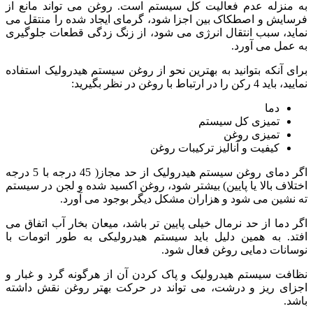
به منزله عدم فعالیت کل سیستم است. روغن می تواند مانع از
فرسایش و اصطکاک بین اجزا شود، گرمای ایجاد شده را منتقل می
نماید، سبب انتقال انرژی می شود، از زنگ زدگی قطعات جلوگیری
به عمل می آورد.
برای آنکه بتوانید به بهترین نحو از روغن سیستم هیدرولیک استفاده
نمایید، باید 4 رکن را در ارتباط با روغن در نظر بگیرید:
دما
تمیزی کل سیستم
تمیزی روغن
کیفیت و آنالیز ترکیبات روغن
اگر دمای روغن سیستم هیدرولیک از حد مجاز( 45 درجه با 5 درجه
اختلاف بالا یا پایین) بیشتر شود، روغن اکسید شده و لجن در سیستم
ته نشین می شود و هزاران مشکل دیگر بوجود می آورد.
اگر دما از حد نرمال خیلی پایین تر باشد، میعان بخار آب اتفاق می
افتد. به همین دلیل باید سیستم هیدرولیکی به طور اتومات با
نوسانات دمایی روغن فعال شود.
نظافت سیستم هیدرولیک و پاک کردن آن از هرگونه گرد و غبار و
اجزای ریز و درشت، می تواند در حرکت بهتر روغن نقش داشته
باشد.