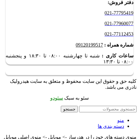
دفتر فروش:
021-77795419
021-77960077
021-77112453
شماره همراه :
09120199517
ساعات کاری :
شنبه تا چهارشنبه ۰۸:۰۰ تا ۱۸:۳۰ و
پنجشنبه
۰۸:۰۰ تا ۱۳:۳۰
کلیه حق و حقوق این سایت محفوظ و متعلق به سایت هیدرولیک
نادری می باشد.
سئو به سبک
سئودو
جستجو
منو
دسته بندی ها
منوی دسته های خود را در هدرساز -> موبایل -> منوی اصلی موبایل