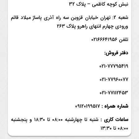
نبش کوچه کاظمی – پلاک 32
شعبه 2: تهران خیابان قزوین سه راه آذری پاساژ میلاد قائم
ورودی چهارم انتهای راهرو پلاک ۲۶۳
تلفن ۰۲۱۶۶۶۴۱۹۵۶
دفتر فروش:
021-77795419
021-77960077
021-77112453
شماره همراه :
09120199517
ساعات کاری :
شنبه تا چهارشنبه ۰۸:۰۰ تا ۱۸:۳۰ و
پنجشنبه
۰۸:۰۰ تا ۱۳:۳۰