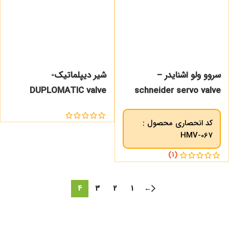
سروو ولو اشنایدر –
شیر دیپلماتیک-
DUPLOMATIC valve
schneider servo valve
کد انحصاری محصول :
HMV-067
(1)
4
3
2
1
←