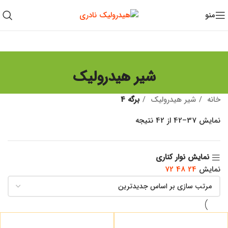
منو
شیر هیدرولیک
خانه
شیر هیدرولیک
برگه 4
نمایش 37–42 از 42 نتیجه
نمایش نوار کناری
نمایش
24
48
72