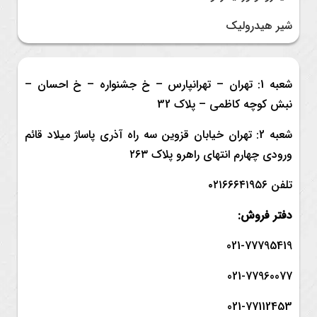
شیر هیدرولیک
شعبه 1: تهران – تهرانپارس – خ جشنواره – خ احسان –
نبش کوچه کاظمی – پلاک 32
شعبه 2: تهران خیابان قزوین سه راه آذری پاساژ میلاد قائم
ورودی چهارم انتهای راهرو پلاک ۲۶۳
تلفن ۰۲۱۶۶۶۴۱۹۵۶
دفتر فروش:
021-77795419
021-77960077
021-77112453