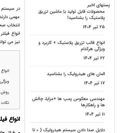
پستهای اخیر
در سیستم‌ 
محصولات قابل تولید با ماشین تزریق
مهمی دارند.
پلاستیک را بشناسید!
انتخاب صحی
25 تیر 1404
انواع فیلتر
نیز می توان
انواع قالب تزریق پلاستیک + کاربرد و
ویژگی هرکدام
22 تیر 1404
انواع 
المان های هیدرولیک را بشناسید
ویژگی
17 تیر 1404
روش‌ 
مهندسی معکوس پمپ ها +مزایا، چالش
نکات 
ها و راهکارها
11 تیر 1404
انواع فی
دلایل صدا دادن سیستم هیدرولیک ( 0 تا
فیلتر ه