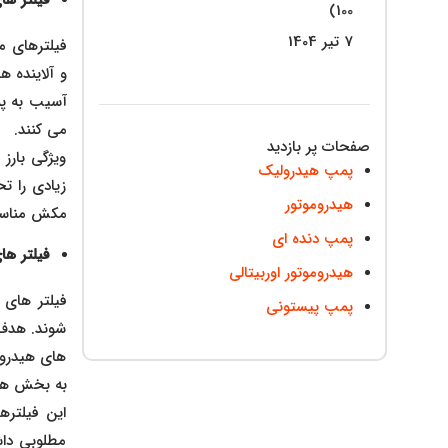
100)
7 تیر 1404
فیلترهای م
و آلاینده‌ 
آسیب به پم
می‌ کنند.
صفحات پر بازدید
ویژگی بارز
پمپ هیدرولیک
زیادی را تح
هیدروموتور
مکش مناسب 
پمپ دنده ای
فیلتر ها
هیدروموتور اوربیتالی
فیلتر های 
پمپ پیستونی
شوند. هدف ا
های هیدرولی
به بخش‌ ه
این فیلتره
مطلوبی داش