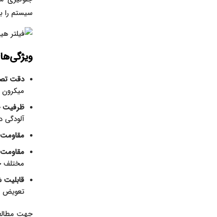
سیستم را به
ویژگی‌ها
دقت تصف
میکرون ا
ظرفیت جذ
آلودگی د
مقاومت ب
مقاومت ب
مختلف ح
قابلیت 
تعویض شو
جهت مطالع