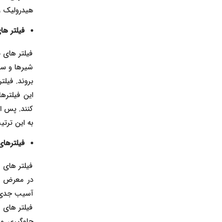
هیدرولیک و
فیلتر ها
فیلتر های 
شیرها و سای
بروند. فیلت
این فیلترها
کنند. پس از
به این ترت
فیلترها
فیلتر های 
در معرض سا
آسیب جدی ب
فیلتر های 
جلوگیری می‌