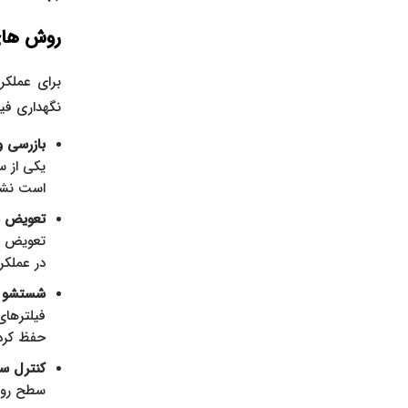
روش‌ ها
برای عملکر
نگهداری فیل
بازرسی و
یکی از س
است نشا
تعویض به
تعویض فی
در عملکر
شستشو و 
فیلترهای
حفظ کرده 
کنترل س
سطح روغن