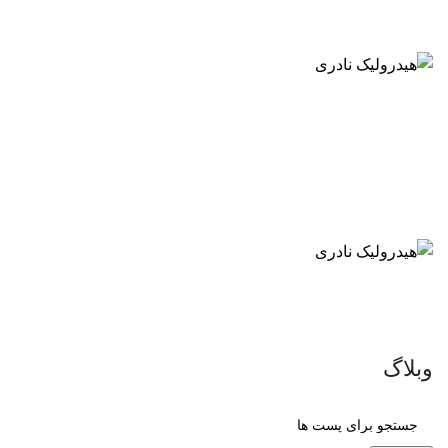
شماره همراه :
09120199517
دسته بندی محصولات
وبلاگ