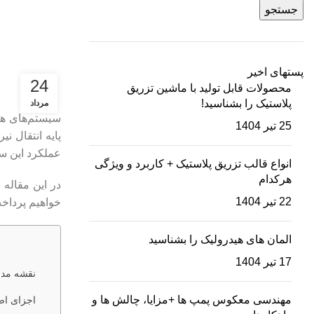
جستجو
پستهای اخیر
24
محصولات قابل تولید با ماشین تزریق
پلاستیک را بشناسید!
مرداد
سیستم‌های هید
25 تیر 1404
پایه انتقال ن
عملکرد این س
انواع قالب تزریق پلاستیک + کاربرد و ویژگی
هرکدام
در این مقاله
22 تیر 1404
خواهیم پرداخ
المان های هیدرولیک را بشناسید
17 تیر 1404
نقشه مدا
مهندسی معکوس پمپ ها +مزایا، چالش ها و
اجزای اص