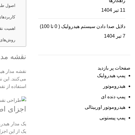
راهکارها
اصول طرا
11 تیر 1404
کاربردهای
دلایل صدا دادن سیستم هیدرولیک ( 0 تا 100)
اهمیت نق
7 تیر 1404
روش‌های 
نقشه مدا
صفحات پر بازدید
نقشه مدار هی
پمپ هیدرولیک
می‌کنند. این 
هیدروموتور
استفاده از ن
پمپ دنده ای
هیدروموتور اوربیتالی
اجزای اص
پمپ پیستونی
یک مدار هیدر
یک از این اجزا