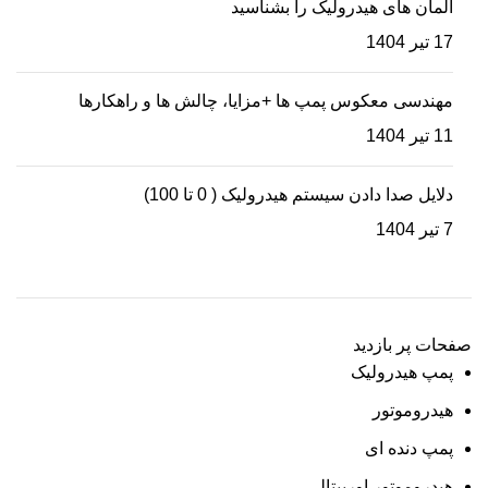
المان های هیدرولیک را بشناسید
17 تیر 1404
مهندسی معکوس پمپ ها +مزایا، چالش ها و راهکارها
11 تیر 1404
دلایل صدا دادن سیستم هیدرولیک ( 0 تا 100)
7 تیر 1404
صفحات پر بازدید
پمپ هیدرولیک
هیدروموتور
پمپ دنده ای
هیدروموتور اوربیتالی