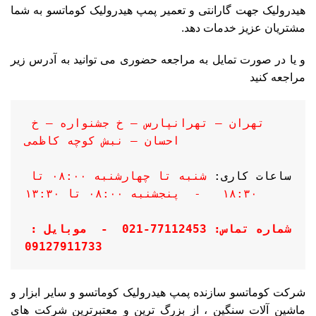
هیدرولیک
جهت گارانتی و تعمیر پمپ هیدرولیک کوماتسو به شما
مشتریان عزیز خدمات دهد.
و یا در صورت تمایل به مراجعه حضوری می توانید به آدرس زیر
مراجعه کنید
تهران – تهرانپارس – خ جشنواره – خ 
احسان – نبش کوچه کاظمی
ساعات کاری: 
شنبه تا چهارشنبه ۰۸:۰۰ تا 
۱۸:۳۰   -  
پنجشنبه ۰۸:۰۰ تا ۱۳:۳۰
شماره تماس: 77112453-021  -  
موبایل : 
09127911733
شرکت کوماتسو سازنده پمپ هیدرولیک کوماتسو و سایر ابزار و
ماشین آلات سنگین ، از بزرگ ترین و معتبرترین شرکت های