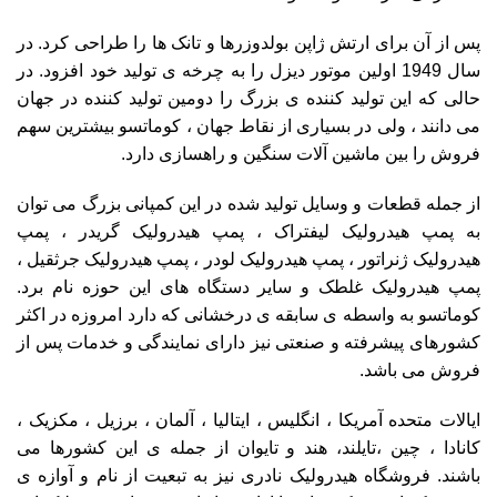
پس از آن برای ارتش ژاپن بولدوزرها و تانک ها را طراحی کرد. در
سال 1949 اولین موتور دیزل را به چرخه ی تولید خود افزود. در
حالی که این تولید کننده ی بزرگ را دومین تولید کننده در جهان
می دانند ، ولی در بسیاری از نقاط جهان ، کوماتسو بیشترین سهم
فروش را بین ماشین آلات سنگین و راهسازی دارد.
از جمله قطعات و وسایل تولید شده در این کمپانی بزرگ می توان
به پمپ هیدرولیک لیفتراک ، پمپ هیدرولیک گریدر ، پمپ
هیدرولیک ژنراتور ، پمپ هیدرولیک لودر ، پمپ هیدرولیک جرثقیل ،
پمپ هیدرولیک غلطک و سایر دستگاه های این حوزه نام برد.
کوماتسو به واسطه ی سابقه ی درخشانی که دارد امروزه در اکثر
کشورهای پیشرفته و صنعتی نیز دارای نمایندگی و خدمات پس از
فروش می باشد.
ایالات متحده آمریکا ، انگلیس ، ایتالیا ، آلمان ، برزیل ، مکزیک ،
کانادا ، چين ،تايلند، هند و تايوان از جمله ی این کشورها می
باشند. فروشگاه هیدرولیک نادری نیز به تبعیت از نام و آوازه ی