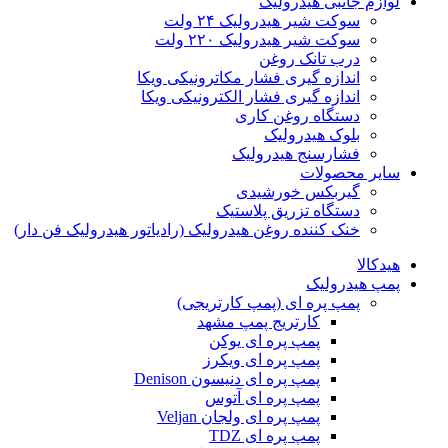
لوازم جانبی هیدرولیک
سوکت شیر هیدرولیک ۲۴ ولت
سوکت شیر هیدرولیک ۲۲۰ ولت
درب تانک روغن
اندازه گیری فشار مکاترونیکی ویکا
اندازه گیری فشار الکترونیکی ویکا
دستگاه روغن کاری
بلوک هیدرولیک
فشارسنج هیدرولیک
سایر محصولات
گیربکس خورشیدی
دستگاه تزریق پلاستیک
خنک کننده روغن هیدرولیک (رادیاتور هیدرولیک فن دار)
هیدکالا
پمپ هیدرولیک
پمپ پره ای (پمپ کارتریجی)
کارتریج پمپ مشهد
پمپ پره ای یوکن
پمپ پره ای ویکرز
پمپ پره ای دنیسون Denison
پمپ پره ای آتوس
پمپ پره ای ولجان Veljan
پمپ پره ای TDZ