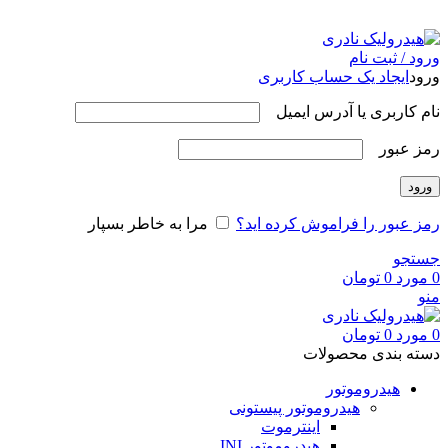
شماره همراه :
09120199517
ورود / ثبت نام
ورود
ایجاد یک حساب کاربری
نام کاربری یا آدرس ایمیل
رمز عبور
ورود
رمز عبور را فراموش کرده اید؟
مرا به خاطر بسپار
جستجو
0
مورد
0
تومان
منو
0
مورد
0
تومان
دسته بندی محصولات
هیدروموتور
هیدروموتور پیستونی
اینترموت
هیدروموتور INI