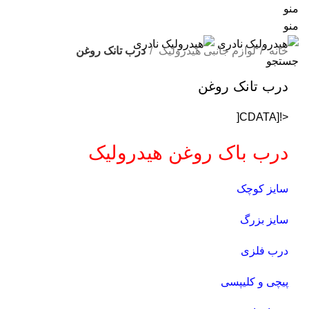
منو
منو
خانه
لوازم جانبی هیدرولیک
درب تانک روغن
جستجو
درب تانک روغن
<![CDATA[
درب باک روغن هیدرولیک
سایز کوچک
سایز بزرگ
درب فلزی
پیچی و کلیپسی