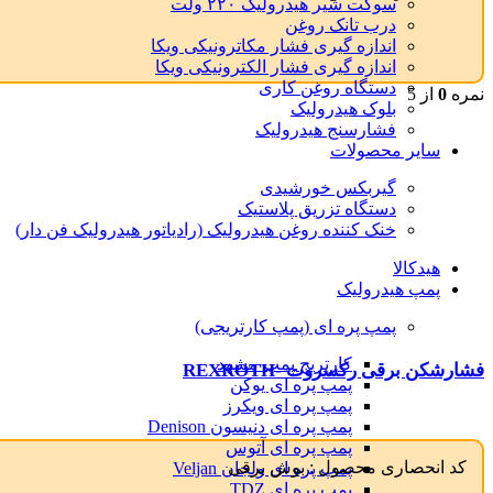
سوکت شیر هیدرولیک ۲۲۰ ولت
درب تانک روغن
اندازه گیری فشار مکاترونیکی ویکا
اندازه گیری فشار الکترونیکی ویکا
دستگاه روغن کاری
نمره
0
از 5
بلوک هیدرولیک
فشارسنج هیدرولیک
سایر محصولات
گیربکس خورشیدی
دستگاه تزریق پلاستیک
خنک کننده روغن هیدرولیک (رادیاتور هیدرولیک فن دار)
هیدکالا
پمپ هیدرولیک
پمپ پره ای (پمپ کارتریجی)
کارتریج پمپ مشهد
فشارشکن برقی رکسروت -REXROTH
پمپ پره ای یوکن
پمپ پره ای ویکرز
پمپ پره ای دنیسون Denison
پمپ پره ای آتوس
کد انحصاری محصول :
بوش برقی
پمپ پره ای ولجان Veljan
پمپ پره ای TDZ