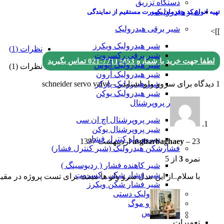
دستگاه تزریق
شیر هیدرولیک
تهیه انواع کد و فرمان بصورت مستقیم از نمایندگی
شیر برقی هیدرولیک
]]>
شیر هیدرولیک ویکرز
نظرات (1)
شیر برقی رکسروت
لطفا جهت خرید با شماره
77112453-021
تماس بگیرید
شیر هیدرولیک آتوس
نظرات (1)
شیر هیدرولیک آرون
1 دیدگاه برای
سروو ولو اشنایدر – schneider servo valve
شیر هیدرولیک پارکر
شیر هیدرولیک یوکن
شیر پروپرشنال
شیر پروپرشنال اچ ان سی
شیر پروپرشنال یوکن
سروو ولو کنترل فشار
23 اردیبهشت 1397
–
asgharbaghaey
فشارشکن هیدرولیک (شیر کنترل فشار)
نمره
3
از 5
شير کاهنده فشار ( ردیوسینگ )
شیر فشار شکن رکسروت
با سلام..از این مدل سرو ولو ها میشه برای تست پروژه در مق
شیر فشار شکن ویکرز
شیر هیدرولیک دستی
شیر سروو موگ
کانتر بالانس
تعمیرات