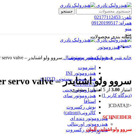
جستجو
تلفن: 02177112453
همراه: 09120199517
منو
منو
دسته بندی محصولات
جستجو
هیدروموتور
هیدروموتور پیستونی
خانه
شیر هیدرولیک
شیر پروپرشنال
سروو ولو اشنایدر – schneider servo valve
اینترموت
هیدروموتور INI
سروو ولو اشنایدر – schneider servo valve
هیدروموتور پیستونی zi HYD
DANDUN
امتیاز
3.00
از 5 امتیاز
1
مشتری
هیدروموتور چینی
(دیدگاه کاربر
1
)
هیدروموتور سای
استافا
<![CDATA[
بوش رکسروت
کالزونی(calzoni)
SCHNEIDER
هیدروموتور دنده ای
هیدروموتور اوربیتالی
سروو ولو اشنایدر آلمان
هیدروموتور رکسروت