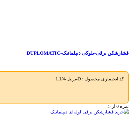
فشارشکن برقی-بلوکی دیپلماتیک-DUPLOMATIC
کد انحصاری محصول :
D-بر.بل-1.1/4
نمره
0
از 5