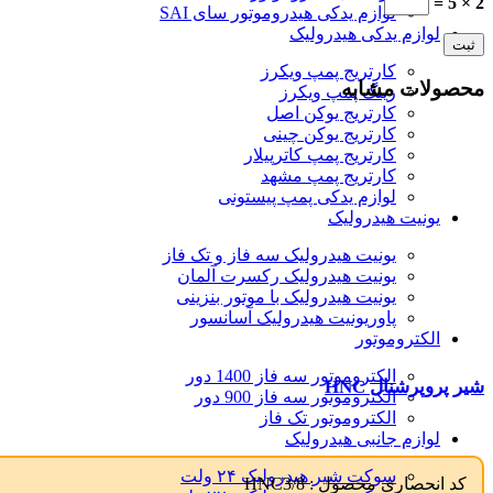
2 × 5 =
لوازم یدکی هیدروموتور سای SAI
لوازم یدکی هیدرولیک
کارتریج پمپ ویکرز
محصولات مشابه
رینگ پمپ ویکرز
کارتریج یوکن اصل
کارتریج یوکن چینی
کارتریج پمپ کاترپیلار
کارتریج پمپ مشهد
لوازم یدکی پمپ پیستونی
یونیت هیدرولیک
یونیت هیدرولیک سه فاز و تک فاز
یونیت هیدرولیک رکسرت آلمان
یونیت هیدرولیک با موتور بنزینی
پاوریونیت هیدرولیک آسانسور
الکتروموتور
الکتروموتور سه فاز 1400 دور
شیر پروپرشنال HNC
الکتروموتور سه فاز 900 دور
الکتروموتور تک فاز
لوازم جانبی هیدرولیک
سوکت شیر هیدرولیک ۲۴ ولت
کد انحصاری محصول :
HNC3/8