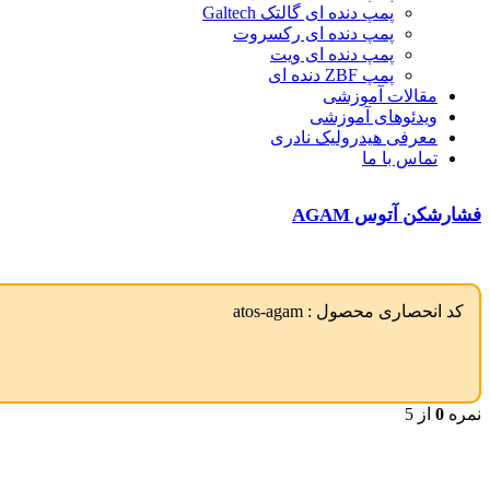
پمپ دنده ای گالتک Galtech
پمپ دنده ای رکسروت
پمپ دنده ای ویت
پمپ ZBF دنده ای
مقالات آموزشی
ویدئوهای آموزشی
معرفی هیدرولیک نادری
تماس با ما
فشارشکن آتوس AGAM
کد انحصاری محصول :
atos-agam
نمره
0
از 5