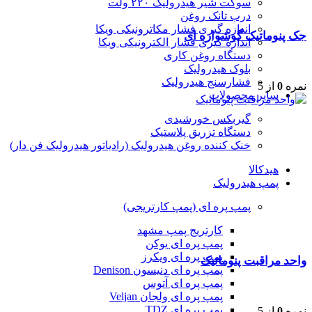
سوکت شیر هیدرولیک ۲۲۰ ولت
درب تانک روغن
اندازه گیری فشار مکاترونیکی ویکا
جک پنوماتیک گوشواره ای
اندازه گیری فشار الکترونیکی ویکا
دستگاه روغن کاری
بلوک هیدرولیک
فشارسنج هیدرولیک
نمره
0
از 5
سایر محصولات
گیربکس خورشیدی
دستگاه تزریق پلاستیک
خنک کننده روغن هیدرولیک (رادیاتور هیدرولیک فن دار)
هیدکالا
پمپ هیدرولیک
پمپ پره ای (پمپ کارتریجی)
کارتریج پمپ مشهد
پمپ پره ای یوکن
پمپ پره ای ویکرز
واحد مراقبت پنوماتیک
پمپ پره ای دنیسون Denison
پمپ پره ای آتوس
پمپ پره ای ولجان Veljan
پمپ پره ای TDZ
نمره
0
از 5