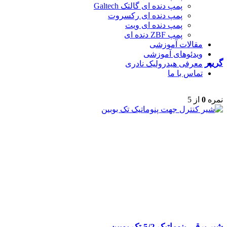
پمپ دنده ای گالتک Galtech
پمپ دنده ای رکسروت
پمپ دنده ای ویت
پمپ ZBF دنده ای
مقالات آموزشی
ویدئوهای آموزشی
گریپر
معرفی هیدرولیک نادری
تماس با ما
نمره
0
از 5
شیر برقی پنوماتیک 5/2 تک بوبین