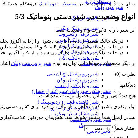
دستگاه تزریق
برای خرید و مشاهده سایر 
محصولات پنوماتیک
 فروشگاه هیدکالا 
شیر هیدرولیک
انواع وضعیت در شیر دستی پنوماتیک 5/3
شیر برقی هیدرولیک
شیر هیدرولیک ویکرز
این شیر دارای ۵ پورت و ۳ وضعیت است:
شیر برقی رکسروت
شیر هیدرولیک آتوس
در یک حالت مسیر از P به A باز می شود و از B به اگزوز تخلیه صورت می پذیرد
شیر هیدرولیک آرون
در حالت وسط تمامی مسیر ها از P به A و B مسدود است این وضعیت این امکان را برای ما فراهم میکند که در هر نقطه دلخواه شفت جک را نگه داریم
شیر هیدرولیک پارکر
در حالت دیگر مسیر از P به B باز می شود و از A به اگزوز تخیله صورت می پذیرد
شیر هیدرولیک یوکن
از دیگر محصولات هیدکالا می توان به انواع
شیر برقی هیدرولیک
اشاره 
شیر پروپرشنال
شیر پروپرشنال اچ ان سی
نظرات (0)
شیر پروپرشنال یوکن
دیدگاهها
سروو ولو کنترل فشار
فشارشکن هیدرولیک (شیر کنترل فشار)
هیچ دیدگاهی برای این محصول نوشته نشده است.
شير کاهنده فشار ( ردیوسینگ )
اولین نفری باشید که دیدگاهی را ارسال می کنید برای “شیر دستی پنوماتی
شیر فشار شکن رکسروت
شیر فشار شکن ویکرز
نشانی ایمیل شما منتشر نخواهد شد.
بخش‌های موردنیاز علامت‌گذاری 
شیر هیدرولیک دستی
شیر سروو موگ
امتیاز شما
*
کانتر بالانس
تعمیرات