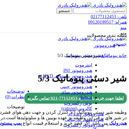
جستجو
تلفن: 02177112453
همراه: 09120199517
منو
منو
دسته بندی محصولات
جستجو
هیدروموتور
هیدروموتور پیستونی
خانه
پنوماتیک
شیر دستی پنوماتیک 5/3
اینترموت
هیدروموتور INI
شیر دستی پنوماتیک 5/3
هیدروموتور پیستونی zi HYD
DANDUN
هیدروموتور چینی
توضیحات
هیدروموتور سای
نظرات (0)
استافا
لطفا جهت خرید با شماره
77112453-021
تماس بگیرید
بوش رکسروت
توضیحات
کالزونی(calzoni)
وظیفه شیر دستی پنوماتیک 5/3 کنترل کردن و جهت دهی هوای فشرده داخل سیستم و انتقال آن به عملگر های مربوطه است.
هیدروموتور دنده ای
در شیر های برقی این وظیفه بر عهده بوبیین ها و سلونوئیدها است.
در 
هیدروموتور اوربیتالی
هیدرولیک
می باشد. اگر قصد خرید و استعلام قیمت انواع
پمپ پیستون
هیدروموتور رکسروت