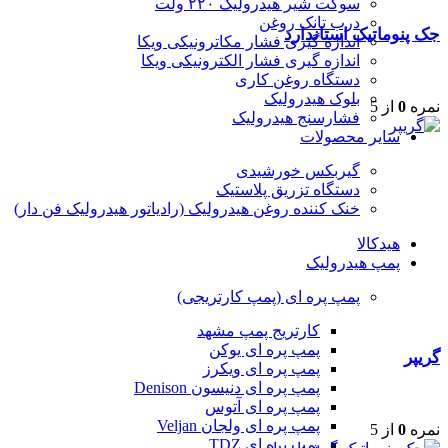
سوکت شیر هیدرولیک ۲۲۰ ولت
درب تانک روغن
جک پنوماتیک استاندارد
اندازه گیری فشار مکاترونیکی ویکا
اندازه گیری فشار الکترونیکی ویکا
دستگاه روغن کاری
بلوک هیدرولیک
نمره
0
از 5
فشارسنج هیدرولیک
سایر محصولات
گیربکس خورشیدی
دستگاه تزریق پلاستیک
خنک کننده روغن هیدرولیک (رادیاتور هیدرولیک فن دار)
هیدکالا
پمپ هیدرولیک
پمپ پره ای (پمپ کارتریجی)
کارتریج پمپ مشهد
پمپ پره ای یوکن
گریپر
پمپ پره ای ویکرز
پمپ پره ای دنیسون Denison
پمپ پره ای آتوس
پمپ پره ای ولجان Veljan
نمره
0
از 5
پمپ پره ای TDZ