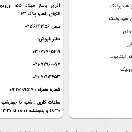
آذری پاساژ میلاد قائم ورودی
 هیدرولیک
انتهای راهرو پلاک ۲۶۳
 هیدرولیک
تلفن ۰۲۱۶۶۶۴۱۹۵۶
ه ای
دفتر فروش:
ور
021-77795419
ور اینترموت
021-77960077
رولیک
021-77112453
شماره همراه :
09120199517
ساعات کاری :
۱۸:۳۰ و
پنجشنبه ۰۸:۰۰ تا ۱۳:۳۰