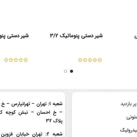
ی
شیر دستی پنوماتیک 3/2
شیر دستی پنوما
 بازدید
شعبه 1: تهران – تهرانپارس – 
– خ احسان – نبش کوچه کا
تونی
پلاک 32
یدرولیک
شعبه 2: تهران خیابان قزوی