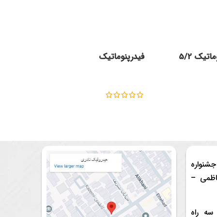
تیک 5/2
فیدرپنوماتیک
بوبین
خ جشنواره
ظمی –
ن سه راه