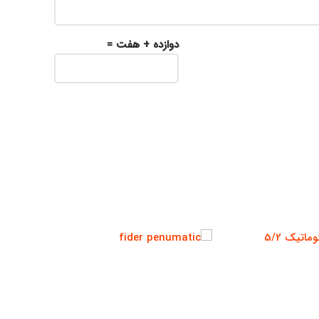
دوازده + هفت =