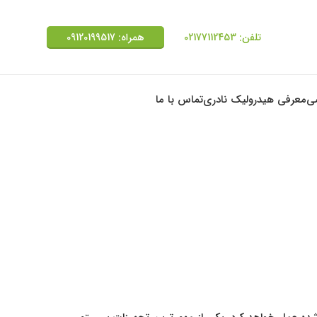
تلفن: 02177112453
همراه: 09120199517
شی
معرفی هیدرولیک نادری
تماس با ما