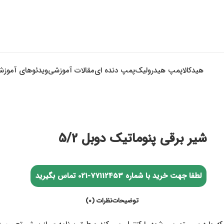
هیدکالا
پمپ هیدرولیک
پمپ دنده ای
مقالات آموزشی
ویدئوهای آموز
شیر برقی پنوماتیک دوبل 5/2
لطفا جهت خرید با شماره
77112453-021
تماس بگیرید
توضیحات
نظرات (0)