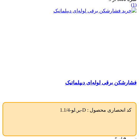
(1)
فشارشکن برقی لوله‌ای دیپلماتیک
کد انحصاری محصول :
D-بر.لو-1.1/4