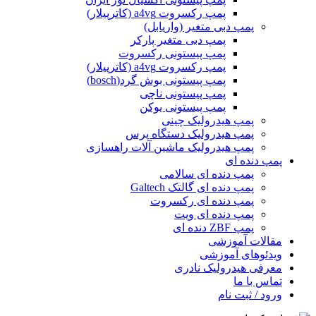
پمپ رکسروت a4vg (کاترپیلار)
پمپ دبی متغیر (واریابل)
پمپ دبی متغیر پارکر
پمپ پیستونی رکسروت
پمپ رکسروت a4vg (کاترپیلار)
پمپ پیستونی بوش گرد(bosch)
پمپ پیستونی ناچی
پمپ پیستونی یوکن
پمپ هیدرولیک چینی
پمپ هیدرولیک دستگاه پرس
پمپ هیدرولیک ماشین آلات راهسازی
پمپ دنده ای
پمپ دنده ای سالامی
پمپ دنده ای گالتک Galtech
پمپ دنده ای رکسروت
پمپ دنده ای ویت
پمپ ZBF دنده ای
مقالات آموزشی
ویدئوهای آموزشی
معرفی هیدرولیک نادری
تماس با ما
ورود / ثبت نام