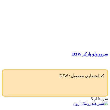
سروو ولو پارکر D3W
کد انحصاری محصول :
D3W
نمره
0
از 5