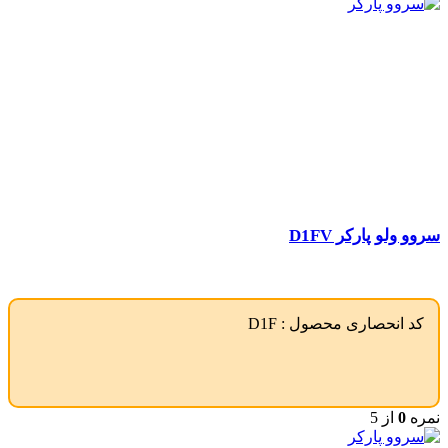
سروو ولو پارکر D1FV
کد انحصاری محصول :
D1F
نمره
0
از 5