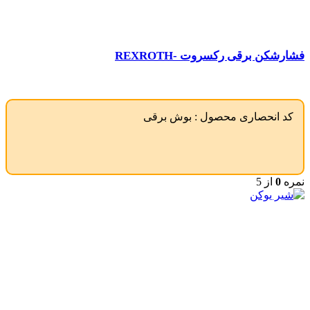
فشارشکن برقی رکسروت -REXROTH
کد انحصاری محصول :
بوش برقی
نمره
0
از 5