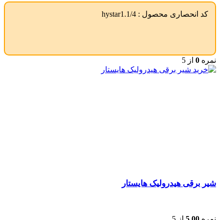
کد انحصاری محصول :
hystar1.1/4
نمره
0
از 5
شیر برقی هیدرولیک هایستار
نمره
5.00
از 5