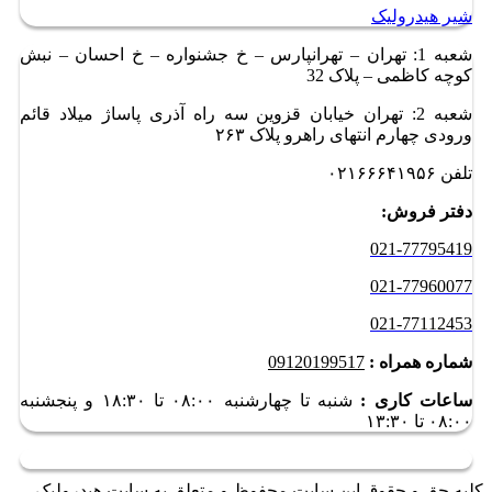
شیر هیدرولیک
شعبه 1: تهران – تهرانپارس – خ جشنواره – خ احسان – نبش
کوچه کاظمی – پلاک 32
شعبه 2: تهران خیابان قزوین سه راه آذری پاساژ میلاد قائم
ورودی چهارم انتهای راهرو پلاک ۲۶۳
تلفن ۰۲۱۶۶۶۴۱۹۵۶
دفتر فروش:
021-77795419
021-77960077
021-77112453
شماره همراه :
09120199517
ساعات کاری :
شنبه تا چهارشنبه ۰۸:۰۰ تا ۱۸:۳۰ و
پنجشنبه
۰۸:۰۰ تا ۱۳:۳۰
کلیه حق و حقوق این سایت محفوظ و متعلق به سایت هیدرولیک