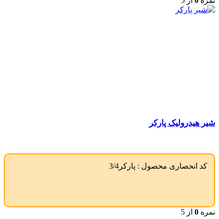
نمره
0
از 5
شیر هیدرولیک پارکر
کد انحصاری محصول :
پارکر3/4
نمره
0
از 5