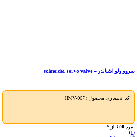
سروو ولو اشنایدر – schneider servo valve
کد انحصاری محصول :
HMV-067
نمره
3.00
از 5
(1)