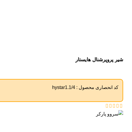
شیر پروپرشنال هایستار
کد انحصاری محصول :
hystar1.1/4