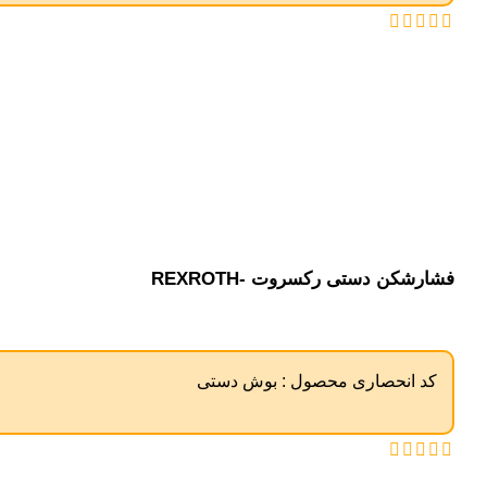
فشارشکن دستی رکسروت -REXROTH
کد انحصاری محصول :
بوش دستی