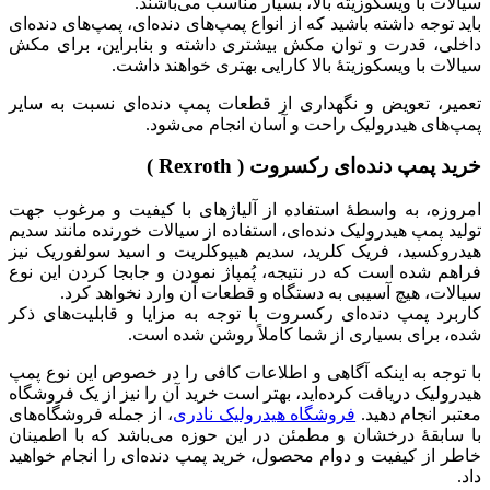
سیالات با ویسکوزیته بالا، بسیار مناسب می‌باشند.
باید توجه داشته باشید که از انواع پمپ‌های دنده‌ای، پمپ‌های دنده‌ای
داخلی، قدرت و توان مکش بیشتری داشته و بنابراین، برای مکش
سیالات با ویسکوزیتۀ بالا کارایی بهتری خواهند داشت.
تعمیر، تعویض و نگهداری از قطعات پمپ دنده‌ای نسبت به سایر
پمپ‌های هیدرولیک راحت و آسان انجام می‌شود.
خرید پمپ دنده‌ای رکسروت ( Rexroth )
امروزه، به واسطۀ استفاده از آلیاژهای با کیفیت و مرغوب جهت
تولید پمپ هیدرولیک دنده‌ای، استفاده از سیالات خورنده مانند سدیم
هیدروکسید، فریک کلرید، سدیم هیپوکلریت و اسید سولفوریک نیز
فراهم شده است که در نتیجه، پُمپاژ نمودن و جابجا کردن این نوع
سیالات، هیچ آسیبی به دستگاه و قطعات آن وارد نخواهد کرد.
کاربرد پمپ‌ دنده‌ای رکسروت با توجه به مزایا و قابلیت‌های ذکر
شده، برای بسیاری از شما کاملاً روشن شده است.
با توجه به اینکه آگاهی و اطلاعات کافی را در خصوص این نوع پمپ
هیدرولیک دریافت کرده‌اید، بهتر است خرید آن را نیز از یک فروشگاه
معتبر انجام دهید.
فروشگاه هیدرولیک نادری
، از جمله فروشگاه‌های
با سابقۀ درخشان و مطمئن در این حوزه می‌باشد که با اطمینان
خاطر از کیفیت و دوام محصول، خرید پمپ دنده‌ای را انجام خواهید
داد.