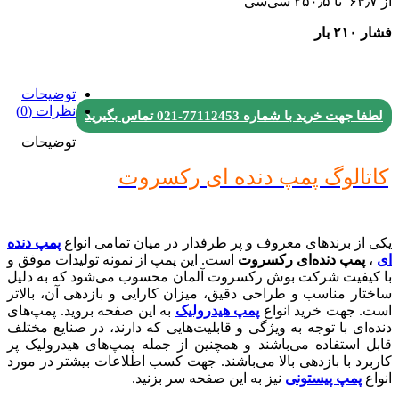
از ۶۴٫۷ تا ۲۵۰٫۵ سی‌سی
فشار ۲۱۰ بار
توضیحات
نظرات (0)
لطفا جهت خرید با شماره
77112453-021
تماس بگیرید
توضیحات
کاتالوگ پمپ دنده ای رکسروت
یکی از برندهای معروف و پر طرفدار در میان تمامی انواع
پمپ دنده
ای
،
پمپ دنده‌ای رکسروت
است. این پمپ از نمونه تولیدات موفق و
با کیفیت شرکت بوش رکسروت آلمان محسوب می‌شود که به دلیل
ساختار مناسب و طراحی دقیق، میزان کارایی و بازدهی آن، بالاتر
است. جهت خرید انواع
پمپ هیدرولیک
به این صفحه بروید. پمپ‌های
دنده‌ای با توجه به ویژگی و قابلیت‌هایی که دارند، در صنایع مختلف
قابل استفاده می‌باشند و همچنین از جمله پمپ‌‌های هیدرولیک پر
کاربرد با بازدهی بالا می‌باشند. جهت کسب اطلاعات بیشتر در مورد
انواع
پمپ پیستونی
نیز به این صفحه سر بزنید.