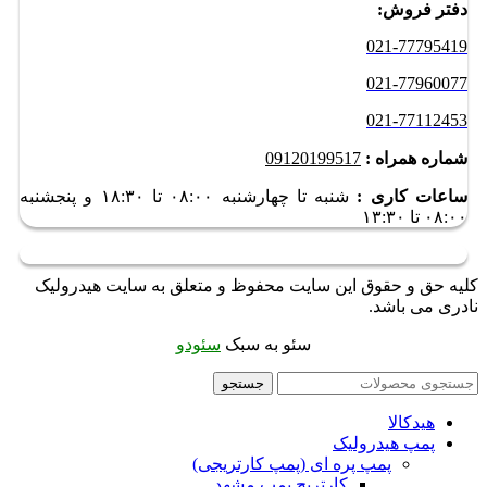
دفتر فروش:
021-77795419
021-77960077
021-77112453
شماره همراه :
09120199517
ساعات کاری :
شنبه تا چهارشنبه ۰۸:۰۰ تا ۱۸:۳۰ و
پنجشنبه
۰۸:۰۰ تا ۱۳:۳۰
کلیه حق و حقوق این سایت محفوظ و متعلق به سایت هیدرولیک
نادری می باشد.
سئو به سبک
سئودو
جستجو
هیدکالا
پمپ هیدرولیک
پمپ پره ای (پمپ کارتریجی)
کارتریج پمپ مشهد