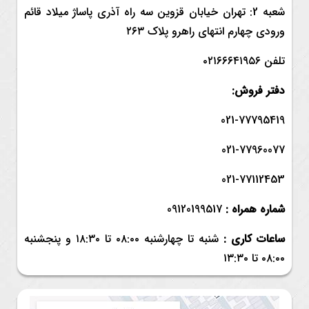
شعبه 2: تهران خیابان قزوین سه راه آذری پاساژ میلاد قائم
ورودی چهارم انتهای راهرو پلاک ۲۶۳
تلفن ۰۲۱۶۶۶۴۱۹۵۶
دفتر فروش:
021-77795419
021-77960077
021-77112453
شماره همراه :
09120199517
ساعات کاری :
شنبه تا چهارشنبه ۰۸:۰۰ تا ۱۸:۳۰ و
پنجشنبه
۰۸:۰۰ تا ۱۳:۳۰