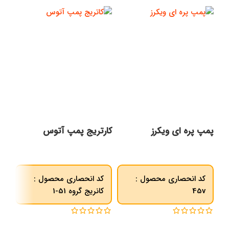
پمپ پره ای ویکرز
کارتریج پمپ آتوس
پمپ
EC
کد انحصاری محصول :
کد انحصاری محصول :
45v
کانریج گروه 51-1