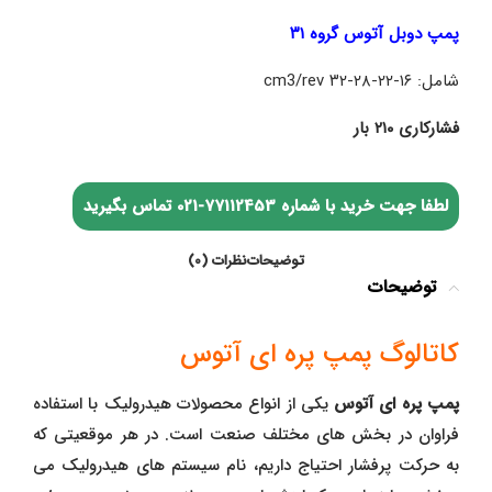
پمپ دوبل آتوس گروه ۳۱
شامل: ۱۶-۲۲-۲۸-۳۲ cm3/rev
فشارکاری ۲۱۰ بار
لطفا جهت خرید با شماره
77112453-021
تماس بگیرید
توضیحات
نظرات (0)
توضیحات
کاتالوگ پمپ پره ای آتوس
پمپ پره ای آتوس
یکی از انواع محصولات هیدرولیک با استفاده
فراوان در بخش های مختلف صنعت است. در هر موقعیتی که
به حرکت پرفشار احتیاج داریم، نام سیستم های هیدرولیک می