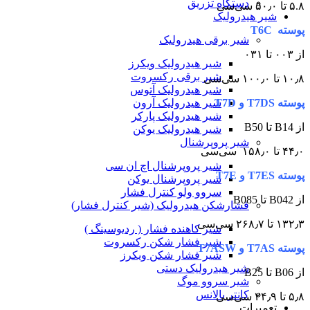
دستگاه تزریق
۵.۸ تا ۵۰٫۰ سی‌سی
شیر هیدرولیک
پوسته T6C
شیر برقی هیدرولیک
از ۰۰۳ تا ۰۳۱
شیر هیدرولیک ویکرز
شیر برقی رکسروت
۱۰٫۸ تا ۱۰۰٫۰ سی‌سی
شیر هیدرولیک آتوس
پوسته T7DS و T7D
شیر هیدرولیک آرون
شیر هیدرولیک پارکر
از B14 تا B50
شیر هیدرولیک یوکن
شیر پروپرشنال
۴۴٫۰ تا ۱۵۸٫۰ سی‌سی
شیر پروپرشنال اچ ان سی
پوسته T7ES و T7E
شیر پروپرشنال یوکن
سروو ولو کنترل فشار
از B042 تا B085
فشارشکن هیدرولیک (شیر کنترل فشار)
۱۳۲٫۳ تا ۲۶۸٫۷ سی‌سی
شير کاهنده فشار ( ردیوسینگ )
شیر فشار شکن رکسروت
پوسته T7AS و T7ASW
شیر فشار شکن ویکرز
شیر هیدرولیک دستی
از B06 تا B25
شیر سروو موگ
کانتر بالانس
۵٫۸ تا ۲۴٫۹ سی‌سی
تعمیرات