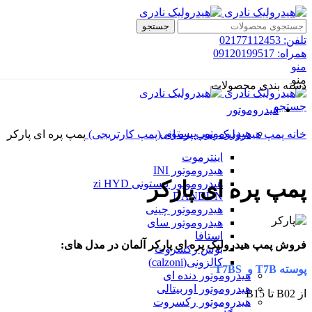
جستجو
تلفن: 02177112453
همراه: 09120199517
منو
منو
دسته بندی محصولات
جستجو
هیدروموتور
هیدروموتور پیستونی
خانه
پمپ هیدرولیک
پمپ پره ای (پمپ کارتریجی)
پمپ پره ای پارکر
اینترموت
هیدروموتور INI
پمپ پره ای پارکر
هیدروموتور پیستونی zi HYD
DANDUN
هیدروموتور چینی
هیدروموتور سای
استافا
فروش پمپ هیدرولیک پره ای پارکر آلمان در مدل های:
بوش رکسروت
کالزونی(calzoni)
پوسته T7B و T7BS
هیدروموتور دنده ای
هیدروموتور اوربیتالی
از B02 تا B15
هیدروموتور رکسروت