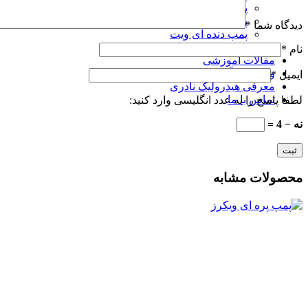
پمپ دنده ای گالتک Galtech
پمپ دنده ای رکسروت
دیدگاه شما
*
پمپ دنده ای ویت
پمپ ZBF دنده ای
نام
*
مقالات آموزشی
ویدئوهای آموزشی
ایمیل
*
معرفی هیدرولیک نادری
تماس با ما
لطفا پاسخ را به عدد انگلیسی وارد کنید:
نه − 4 =
محصولات مشابه