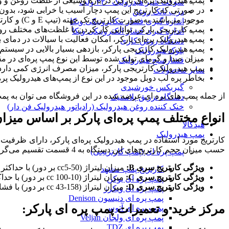
پمپ هیدرولیک پره‌ای پارکر، در بازۀ وسیعی از غلظت روغن و 
سوکت شیر هیدرولیک ۲۲۰ ولت
در صورتی که کارتریج این پمپ دچار آسیب یا خرابی شود، بدون ن
درب تانک روغن
موجود می‌باشند به صورت کارتریج تک جهته (تیپ E و C) و کارتریج دو جهته (تیپ B و D) قابل استفاده خواهند بود.
اندازه گیری فشار مکاترونیکی ویکا
پمپ کارتریجی پارکر، توانایی کار کردن با غلظت‌های مختلف روغ
اندازه گیری فشار الکترونیکی ویکا
پمپ هیدرولیک پره‌ای پارکر، امکان فعالیت با سیالات در دمای بسی
دستگاه روغن کاری
پمپ هیدرولیک کارتریجی پارکر، بازدهی بسیار بالایی در سیستم
بلوک هیدرولیک
میزان صدا و گرمای تولید شده توسط این نوع پمپ پره‌ای در مقا
فشارسنج هیدرولیک
پمپ هیدرولیک کارتریجی پارکر، میزان مصرف انرژی کمی دارد
سایر محصولات
بخاطر پره لب دوبل موجود در این نوع از پمپ‌های هیدرولیک پره‌
گیربکس خورشیدی
از جمله پمپ های پره ای عرضه شده در این فروشگاه می توان به پمپ
دستگاه تزریق پلاستیک
خنک کننده روغن هیدرولیک (رادیاتور هیدرولیک فن دار)
انواع مختلف پمپ پره‌ای پارکر بر اساس میزا
هیدکالا
پمپ هیدرولیک
کارتریج مورد استفاده در پمپ هیدرولیک پره‌ای پارکر، دارای ظرفیت 
حسب میزان حجم کارتریج‌های این دستگاه به 4 قسمت تقسیم می‌گردد:
پمپ پره ای (پمپ کارتریجی)
ویژگی کارتریج سری
B
:
میزان لیتراژ (cc5-50 بر دور) با حداکثر میزان فشار (bar 320)
کارتریج پمپ مشهد
ویژگی کارتریج سری
C
:
میزان لیتراژ (cc 100-10 بر دور) با حداکثر میزان فشار (bar 275)
پمپ پره ای یوکن
ویژگی کارتریج سری
D
:
میزان لیتراژ (cc 43-158 بر دور) با فشار حداکثری (bar 280)
پمپ پره ای ویکرز
پمپ پره ای دنیسون Denison
مرکز خرید و تعمیرات پمپ پره ای پارکر:
پمپ پره ای آتوس
پمپ پره ای ولجان Veljan
پمپ پره ای TDZ