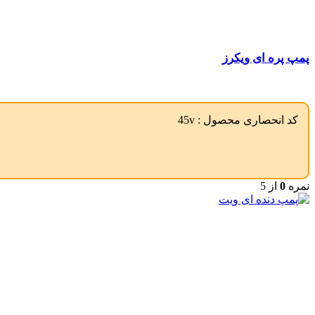
پمپ پره ای ویکرز
کد انحصاری محصول :
45v
نمره
0
از 5