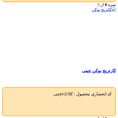
نمره
0
از 5
کارتریج یوکن چینی
کد انحصاری محصول :
کاpv2r3چی