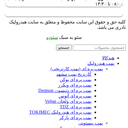
۰۸:۰۰ تا ۱۳:۳۰
کلیه حق و حقوق این سایت محفوظ و متعلق به سایت هیدرولیک
نادری می باشد.
سئو به سبک
سئودو
جستجو
هیدکالا
پمپ هیدرولیک
پمپ پره ای (پمپ کارتریجی)
کارتریج پمپ مشهد
پمپ پره ای یوکن
پمپ پره ای ویکرز
پمپ پره ای دنیسون Denison
پمپ پره ای آتوس
پمپ پره ای ولجان Veljan
پمپ پره ای TDZ
پمپ پره ای هیدرولیک TOKIMEC
پمپ پره ای پارکر
پمپ پیستونی