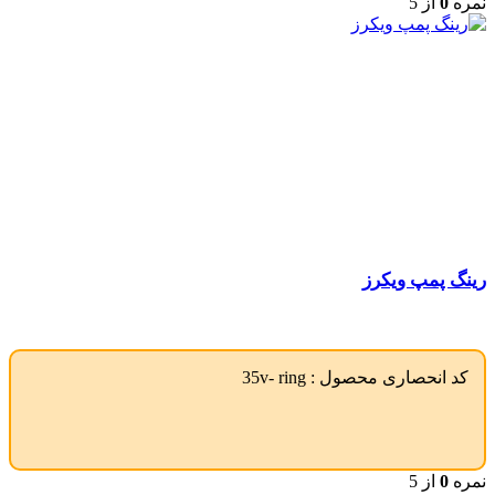
نمره
0
از 5
رینگ پمپ ویکرز
کد انحصاری محصول :
35v- ring
نمره
0
از 5