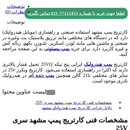
توضیحات
نظرات (0)
لطفا جهت خرید با شماره
77112453-021
تماس بگیرید
توضیحات
کارتریج پمپ مشهد استفاده صنعتی و راهسازی (موبایل هیدرولیک)
دارد که در دستگاه های مختلفی مانند تزریق پلاستیک، پت وغیره در
صنعتی و ماشین هایی مانند لودر، اسکرپر، بلدوزر، بکهو، زباله کش
و غیره کاربرد دارد. برای خرید
پمپ پیستونی
به این صفحه مراجعه
کنید.
کارتریج
پمپ هیدرولیک
ایرانی پنج تیکه 25VQ تحمل فشار بالاتری
دارند که اکثرا در راهسازی استفاده می‌شود. کارتریج ویکرز 25v در
سایز های مختلفی تا21 گالن همچنین
پمپ دنده ای
در هیدرولیک
نادری موجود است.
لیست عناوین محتوا
مشخصات فنی کارتریج پمپ مشهد سری 25V
دلایل خرابی کارتریج پمپ هیدرولیک مشهد
مشخصات فنی کارتریج پمپ مشهد سری
25V