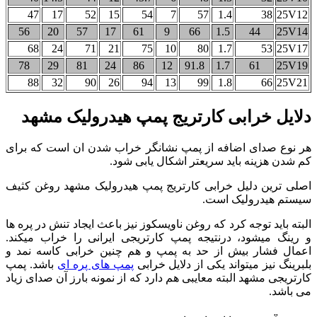
47
17
52
15
54
7
57
1.4
38
25V12
56
20
57
17
61
9
66
1.5
44
25V14
68
24
71
21
75
10
80
1.7
53
25V17
78
29
81
24
86
12
91.8
1.7
61
25V19
88
32
90
26
94
13
99
1.8
66
25V21
دلایل خرابی کارتریج پمپ هیدرولیک مشهد
هر نوع صدای اضافه از پمپ نشانگر خراب شدن ان است که برای
کم شدن هزینه باید سریعتر اشکال یابی شود.
اصلی ترین دلیل خرابی کارتریج پمپ هیدرولیک مشهد روغن کثیف
سیستم هیدرولیک است.
البته باید توجه کرد که روغن ناویسکوز نیز باعث ایجاد تنش در پره ها
و رینگ میشود، درنتیجه پمپ کارتریجی ایرانی را خراب میکند.
اعمال فشار بیش از حد به پمپ و هم چنین خرابی کاسه نمد و
بلبرینگ نیز میتواند یکی از دلایل خرابی
پمپ های پره ای
باشد. پمپ
کارتریجی مشهد البته معایبی هم دارد که از نمونه بارز آن صدای زیاد
می باشد.