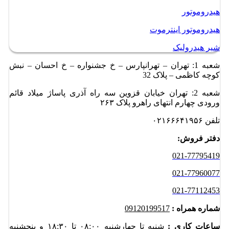
هیدروموتور
هیدروموتور اینترموت
شیر هیدرولیک
شعبه 1: تهران – تهرانپارس – خ جشنواره – خ احسان – نبش
کوچه کاظمی – پلاک 32
شعبه 2: تهران خیابان قزوین سه راه آذری پاساژ میلاد قائم
ورودی چهارم انتهای راهرو پلاک ۲۶۳
تلفن ۰۲۱۶۶۶۴۱۹۵۶
دفتر فروش:
021-77795419
021-77960077
021-77112453
شماره همراه :
09120199517
ساعات کاری :
شنبه تا چهارشنبه ۰۸:۰۰ تا ۱۸:۳۰ و
پنجشنبه