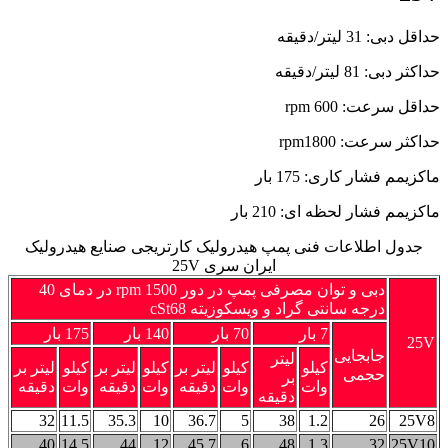
حداقل دبی: 31 لیتر/دقیقه
حداکثر دبی: 81 لیتر/دقیقه
حداقل سرعت: rpm 600
حداکثر سرعت: rpm1800
ماکزیمم فشار کاری: 175 بار
ماکزیمم فشار لحظه ای: 210 بار
جدول اطلاعات فنی پمپ هیدرولیک کارتریجی صنایع هیدرولیک
ایران سری 25V
دبی و توان مصرفی پمپ در دور rpm 1500 در دمای 40
درجه سانتی گراد و ویسکوزیته cSt68
7 بار
70 بار
140 بار
175 بار
25V
جابجایی
لیتر
کیلو
کیلو
لیتر بر
کیلو
لیتر بر
کیلو
لیتر بر
حجمی
بر
وات
وات
دقیقه
وات
دقیقه
وات
دقیقه
دقیقه
32
11.5
35.3
10
36.7
5
38
1.2
26
25V8
40
14.5
44
12
45.7
6
48
1.3
32
25V10