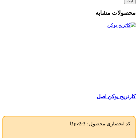
محصولات مشابه
کارتریج یوکن اصل
کد انحصاری محصول :
pv2r3کا