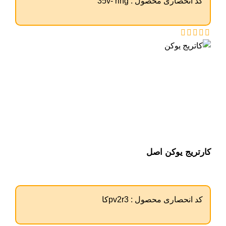
کد انحصاری محصول :
35v- ring
کارتریج یوکن اصل
کد انحصاری محصول :
pv2r3کا