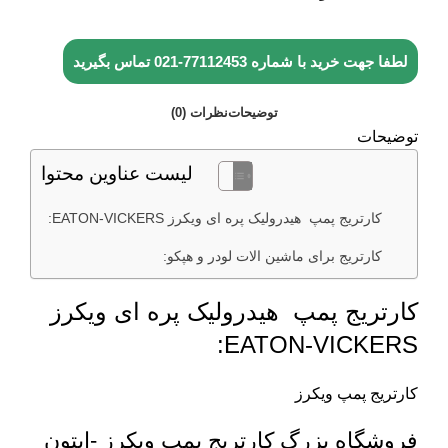
لطفا جهت خرید با شماره
77112453-021
تماس بگیرید
توضیحات
نظرات (0)
توضیحات
لیست عناوین محتوا
کارتریج پمپ هیدرولیک پره ای ویکرز EATON-VICKERS:
کارتریج برای ماشین الات لودر و هپکو:
کارتریج پمپ هیدرولیک پره ای ویکرز
EATON-VICKERS:
کارتریج پمپ ویکرز
فروشگاه بزرگ کارتریج پمپ ویکرز -ایتون