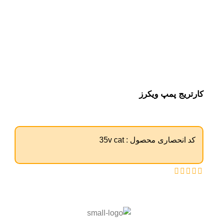
کارتریج پمپ ویکرز
کد انحصاری محصول :
35v cat