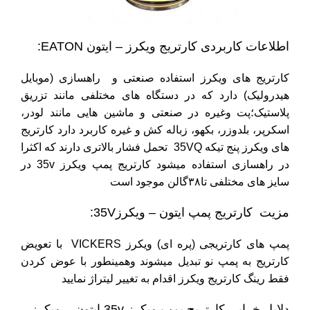
اطلاعات کاربردی کارتریج ویکرز – ایتون EATON:
کارتریج های ویکرز استفاده صنعتی و راهسازی (موبایل
هیدرولیک) دارد که در دستگاه های مختلفی مانند تزریق
پلاستیک؛پت وغیره در صنعتی و ماشین هایی مانند لودر،
اسکرپر، بلدوزر، بکهو، زباله کش و غیره کاربرد دارد کارتریج
های ویکرز پنج تیکه 35VQ تحمل فشار بالاتری دارند که اکثرا
در راهسازی استفاده میشود کارتریج پمپ ویکرز 35v در
سایز های مختلفی تا۳۸گالن موجود است
مزیت کارتریج پمپ ایتون – ویکرز35V:
پمپ های کارتریجی (پره ای) ویکرز VICKERS با تعویض
کارتریج به پمپ نو تبدیل میشوند وهمینطور با عوض کردن
فقط رینگ کارتریج ویکرز اقدام به تغییر لیتراژ نمایید
دلایل خرابی کارتریج پمپ ویکرز 35v ایتون – ویکرز