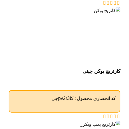
کارتریج یوکن چینی
کد انحصاری محصول :
کاpv2r3چی