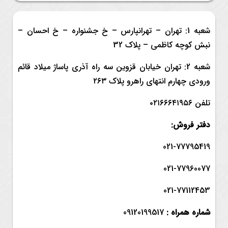
شعبه 1: تهران – تهرانپارس – خ جشنواره – خ احسان –
نبش کوچه کاظمی – پلاک 32
شعبه 2: تهران خیابان قزوین سه راه آذری پاساژ میلاد قائم
ورودی چهارم انتهای راهرو پلاک ۲۶۳
تلفن ۰۲۱۶۶۶۴۱۹۵۶
دفتر فروش:
021-77795419
021-77960077
021-77112453
شماره همراه :
09120199517