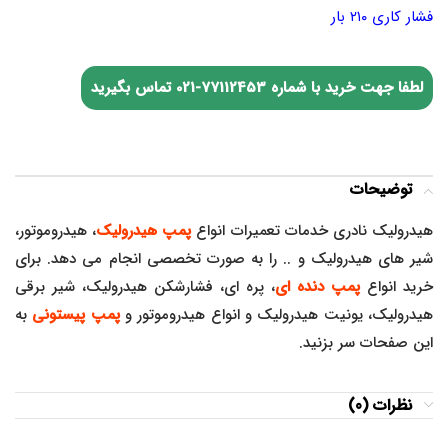
فشار کاری ۲۱۰ بار
لطفا جهت خرید با شماره
77112453-021
تماس بگیرید
توضیحات
هیدرولیک نادری خدمات تعمیرات انواع
پمپ هیدرولیک
، هیدروموتور،
شیر های هیدرولیک و .. را به صورت تخصصی انجام می دهد. برای
خرید انواع
پمپ دنده ای
، پره ای، فشارشکن هیدرولیک، شیر برقی
هیدرولیک، یونیت هیدرولیک و انواع هیدروموتور و
پمپ پیستونی
به
این صفحات سر بزنید.
نظرات (0)