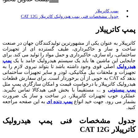
پمپ کاترپیلار
جدول مشخصات فنی پمپ هیدرولیک کاترپیلار CAT 12G
پمپ کاترپیلار
کاترپیلار به عنوان یکی از مشهورترین تولیدکنندگان جهان در صنعت
ساخت و ساز و خاکبرداری، طیف گسترده ای از تجهیزات
ساختمانی، راه سازی، خاکبرداری و حمل مواد را تولید می کند. برای
جابجایی این ماشین ها باید یک سیستم هیدرولیک جامد با یک
پمپ
هیدرولیک
اصلی قوی وجود داشته باشد تا بتواند نیروی لازم را به
تجهیزات و ملحقات بیل مکانیکی، لودر و سایر تجهیزات ساختمانی
بدهد که CAT به خوبی از آن برخوردار است. برای سفارش قطعات
هیدرولیک کاترپیلار یا درخواست قیمت و امکان سازگاری پمپ مثل
پمپ پیستونی
و ..، مستقیماً با بخش فنی هیدکالا تماس بگیرید.
عملکرد خوب تجهیزات کاترپیلار، در ساخت و ساز یک ضرورت
بشمار می رود. جهت خید انواع
پمپ دنده ای
به این صفحه مراجعه
کنید.
جدول مشخصات فنی پمپ هیدرولیک
کاترپیلار CAT 12G