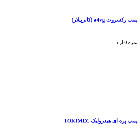
پمپ رکسروت a4vg (کاترپیلار)
نمره
0
از 5
پمپ پره ای هیدرولیک TOKIMEC