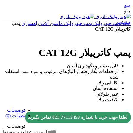
منو
منو
جستجو
خانه
پمپ هیدرولیک
پمپ هیدرولیک ماشین آلات راهسازی
پمپ
کاترپیلار CAT 12G
پمپ کاترپیلار CAT 12G
قابل تعمیر و نگهداری آسان
در قطعات بکاررفته از آلیاژهای مرغوب و مواد مس استفاده
شده
کارایی بالا
استفاده آسان
عمر طولانی
کیفیت بالا
توضیحات
نظرات (0)
لطفا جهت خرید با شماره
77112453-021
تماس بگیرید
توضیحات
لیست عناوین محتوا