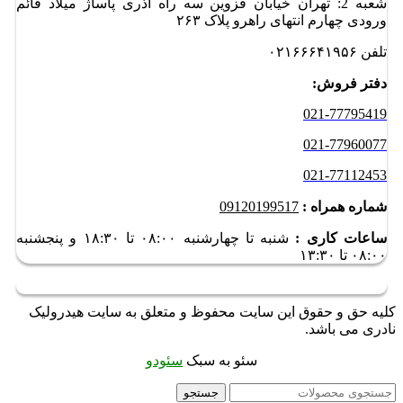
شعبه 2: تهران خیابان قزوین سه راه آذری پاساژ میلاد قائم
ورودی چهارم انتهای راهرو پلاک ۲۶۳
تلفن ۰۲۱۶۶۶۴۱۹۵۶
دفتر فروش:
021-77795419
021-77960077
021-77112453
شماره همراه :
09120199517
ساعات کاری :
شنبه تا چهارشنبه ۰۸:۰۰ تا ۱۸:۳۰ و
پنجشنبه
۰۸:۰۰ تا ۱۳:۳۰
کلیه حق و حقوق این سایت محفوظ و متعلق به سایت هیدرولیک
نادری می باشد.
سئو به سبک
سئودو
جستجو