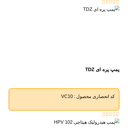
پمپ پره ای TDZ
کد انحصاری محصول :
VC10