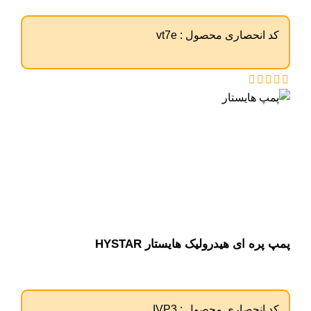
کد انحصاری محصول :
vt7e
پمپ پره ای هیدرولیک هایستار HYSTAR
کد انحصاری محصول :
IVP3