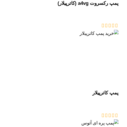
پمپ رکسروت a4vg (کاترپیلار)
پمپ کاترپیلار