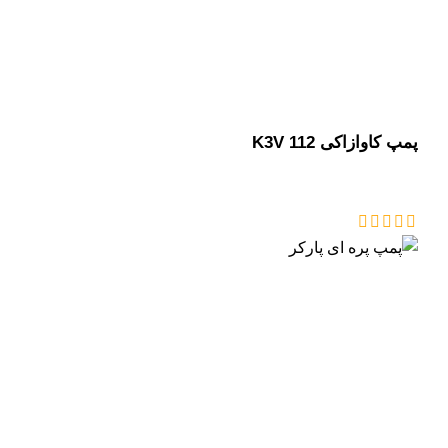
پمپ کاوازاکی K3V 112