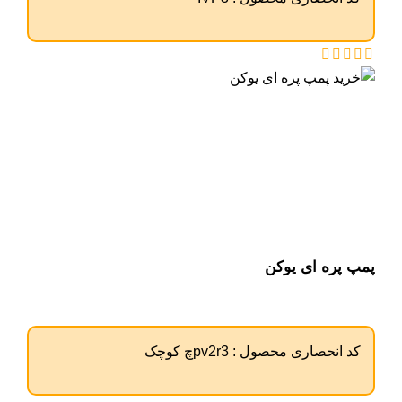
پمپ پره ای یوکن
کد انحصاری محصول :
pv2r3چ کوچک